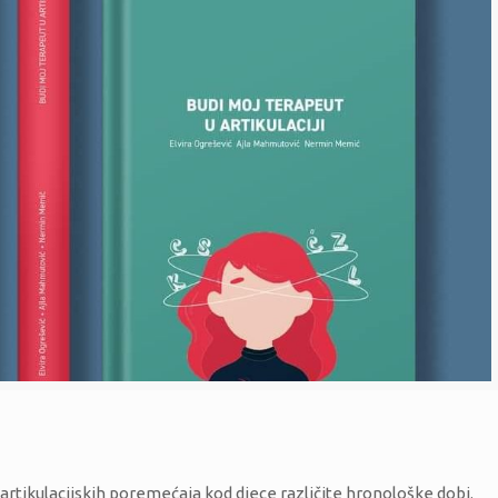
 artikulacijskih poremećaja kod djece različite hronološke dobi.