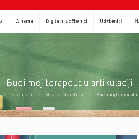
na
O nama
Digitalni udžbenici
Udžbenici
N
Budi moj terapeut u artikulaciji
Udžbenici
Stručna literatura
Budi moj terapeut u 