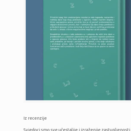
Iz recenzije
Svjedoci smo sve učestalije i izraženije zastupljenosti