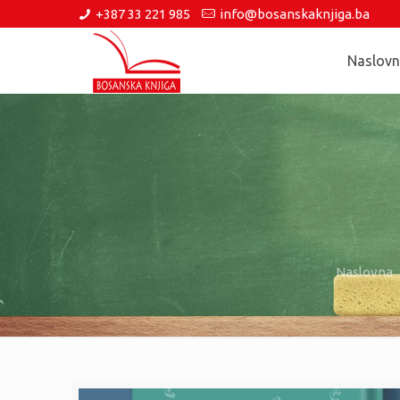
+387 33 221 985
info@bosanskaknjiga.ba
Naslov
Naslovna