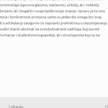
emećaja izgovora glasova, nastavnici, učitelji, ali i roditelji,
njem, ali i bogatiti i unaprijediti svoje znanje. Upravo je to ono
asnoća i konkretnost primjera, samo su jedan dio onoga što ovaj
t u artikulaciji zasigurno će napraviti prekretnicu u razumijevanju
također staviti akcenat na sveobuhvatnost sadržaja, koji pored
nformacije i studentima logopedije, ali i stručnjacima koji su na
Lokacija
O