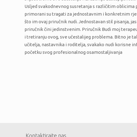
Usljed svakodnevnog susretanja s različitim oblicima por
primorani su tragati za jednostavnim i konkretnim rješe
što im ovaj priručnik nudi. Jednostavan stil pisanja, j
priručnik čini jedinstvenim. Priručnik Budi moj terapeu
i tretiranju ovog, sve učestalijeg problema. Bitno je 
učitelja, nastavnika i roditelja, svakako nudi korisne i
početku svog profesionalnog osamostaljivanja
Kontaktirajte nas